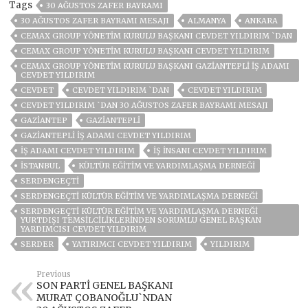
Tags
30 AĞUSTOS ZAFER BAYRAMI
30 AĞUSTOS ZAFER BAYRAMI MESAJI
ALMANYA
ANKARA
CEMAX GROUP YÖNETİM KURULU BAŞKANI CEVDET YILDIRIM `DAN
CEMAX GROUP YÖNETIM KURULU BAŞKANI CEVDET YILDIRIM
CEMAX GROUP YÖNETIM KURULU BAŞKANI GAZIANTEPLI İŞ ADAMI
CEVDET YILDIRIM
CEVDET
CEVDET YILDIRIM `DAN
CEVDET YILDIRIM
CEVDET YILDIRIM `DAN 30 AĞUSTOS ZAFER BAYRAMI MESAJI
GAZIANTEP
GAZİANTEPLİ
GAZIANTEPLI İŞ ADAMI CEVDET YILDIRIM
IŞ ADAMI CEVDET YILDIRIM
İŞ INSANI CEVDET YILDIRIM
ISTANBUL
KÜLTÜR EĞITIM VE YARDIMLAŞMA DERNEĞI
SERDENGEÇTI
SERDENGEÇTI KÜLTÜR EĞITIM VE YARDIMLAŞMA DERNEĞI
SERDENGEÇTI KÜLTÜR EĞITIM VE YARDIMLAŞMA DERNEĞI
YURTDIŞI TEMSILCILIKLERINDEN SORUMLU GENEL BAŞKAN
YARDIMCISI CEVDET YILDIRIM
SERDER
YATIRIMCI CEVDET YILDIRIM
YILDIRIM
Previous
SON PARTİ GENEL BAŞKANI
MURAT ÇOBANOĞLU`NDAN