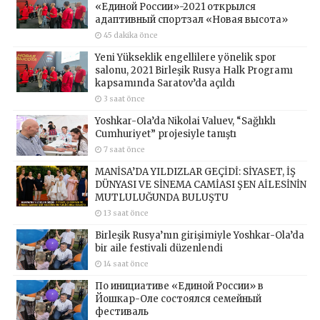
«Единой России»-2021 открылся
адаптивный спортзал «Новая высота»
45 dakika önce
Yeni Yükseklik engellilere yönelik spor
salonu, 2021 Birleşik Rusya Halk Programı
kapsamında Saratov’da açıldı
3 saat önce
Yoshkar-Ola’da Nikolai Valuev, “Sağlıklı
Cumhuriyet” projesiyle tanıştı
7 saat önce
MANİSA’DA YILDIZLAR GEÇİDİ: SİYASET, İŞ
DÜNYASI VE SİNEMA CAMİASI ŞEN AİLESİNİN
MUTLULUĞUNDA BULUŞTU
13 saat önce
Birleşik Rusya’nın girişimiyle Yoshkar-Ola’da
bir aile festivali düzenlendi
14 saat önce
По инициативе «Единой России» в
Йошкар-Оле состоялся семейный
фестиваль