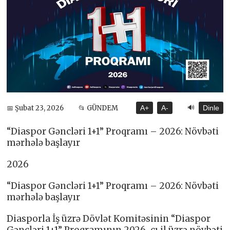
🔊
📅 Şubat 23, 2026
📂 GÜNDEM
A+
A-
Dinle
“Diaspor Gəncləri 1+1” Proqramı – 2026: Növbəti
mərhələ başlayır
2026
“Diaspor Gəncləri 1+1” Proqramı – 2026: Növbəti
mərhələ başlayır
Diasporla İş üzrə Dövlət Komitəsinin “Diaspor