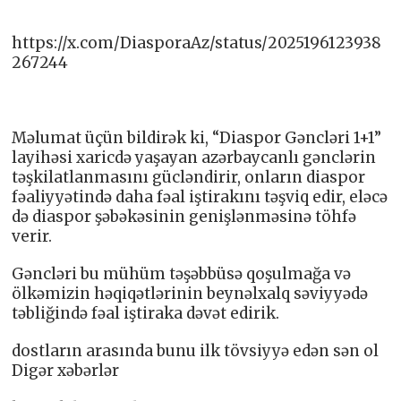
https://x.com/DiasporaAz/status/2025196123938
267244
Məlumat üçün bildirək ki, “Diaspor Gəncləri 1+1”
layihəsi xaricdə yaşayan azərbaycanlı gənclərin
təşkilatlanmasını gücləndirir, onların diaspor
fəaliyyətində daha fəal iştirakını təşviq edir, eləcə
də diaspor şəbəkəsinin genişlənməsinə töhfə
verir.
Gəncləri bu mühüm təşəbbüsə qoşulmağa və
ölkəmizin həqiqətlərinin beynəlxalq səviyyədə
təbliğində fəal iştiraka dəvət edirik.
dostların arasında bunu ilk tövsiyyə edən sən ol
Digər xəbərlər