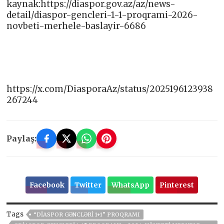
kaynak:https://diaspor.gov.az/az/news-
detail/diaspor-gencleri-1-1-proqrami-2026-
novbeti-merhele-baslayir-6686
https://x.com/DiasporaAz/status/2025196123938
267244
Paylaş:
Facebook
Twitter
WhatsApp
Pinterest
Tags
“DIASPOR GƏNCLƏRI 1+1” PROQRAMI