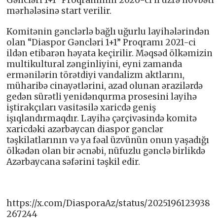
Gəncləri 1+1” Proqramının 2026-cı il üzrə növbəti
mərhələsinə start verilir.
Komitənin gənclərlə bağlı uğurlu layihələrindən
olan “Diaspor Gəncləri 1+1” Proqramı 2021-ci
ildən etibarən həyata keçirilir. Məqsəd ölkəmizin
multikultural zənginliyini, eyni zamanda
ermənilərin törətdiyi vandalizm aktlarını,
müharibə cinayətlərini, azad olunan ərazilərdə
gedən sürətli yenidənqurma prosesini layihə
iştirakçıları vasitəsilə xaricdə geniş
işıqlandırmaqdır. Layihə çərçivəsində komitə
xaricdəki azərbaycan diaspor gənclər
təşkilatlarının və ya fəal üzvünün onun yaşadığı
ölkədən olan bir əcnəbi, nüfuzlu gənclə birlikdə
Azərbaycana səfərini təşkil edir.
https://x.com/DiasporaAz/status/2025196123938
267244