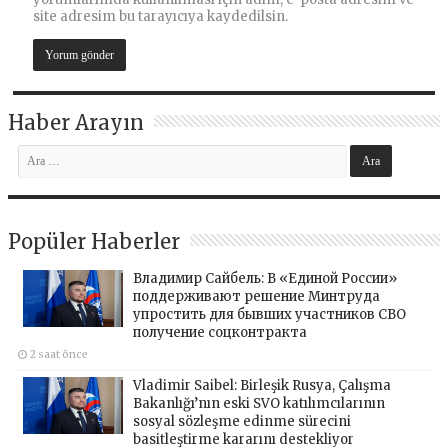
site adresim bu tarayıcıya kaydedilsin.
Haber Arayın
Popüler Haberler
Владимир Сайбель: В «Единой России»
поддерживают решение Минтруда
упростить для бывших участников СВО
получение соцконтракта
2 saat önce
Vladimir Saibel: Birleşik Rusya, Çalışma
Bakanlığı’nın eski SVO katılımcılarının
sosyal sözleşme edinme sürecini
basitleştirme kararını destekliyor