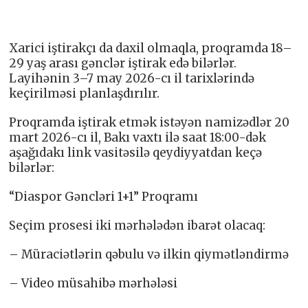
Xarici iştirakçı da daxil olmaqla, proqramda 18–
29 yaş arası gənclər iştirak edə bilərlər.
Layihənin 3–7 may 2026-cı il tarixlərində
keçirilməsi planlaşdırılır.
Proqramda iştirak etmək istəyən namizədlər 20
mart 2026-cı il, Bakı vaxtı ilə saat 18:00-dək
aşağıdakı link vasitəsilə qeydiyyatdan keçə
bilərlər:
“Diaspor Gəncləri 1+1” Proqramı
Seçim prosesi iki mərhələdən ibarət olacaq:
– Müraciətlərin qəbulu və ilkin qiymətləndirmə
– Video müsahibə mərhələsi