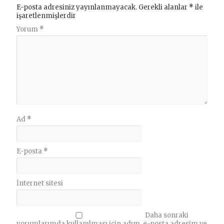
E-posta adresiniz yayınlanmayacak.
Gerekli alanlar
*
ile
işaretlenmişlerdir
Yorum
*
Ad
*
E-posta
*
İnternet sitesi
Daha sonraki
yorumlarımda kullanılması için adım, e-posta adresim ve