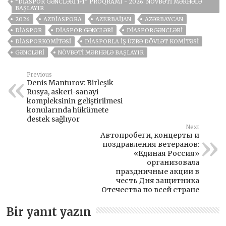
“DIASPOR GƏNCLƏRI 1+1” PROQRAMI - 2026: NÖVBƏTI MƏRHƏLƏ
BAŞLAYIR
2026
AZDIASPORA
AZERBAIJAN
AZƏRBAYCAN
DIASPOR
DIASPOR GƏNCLƏRI
DIASPORGƏNCLƏRI
DIASPORKOMITƏSI
DIASPORLA İŞ ÜZRƏ DÖVLƏT KOMITƏSI
GƏNCLƏRI
NÖVBƏTI MƏRHƏLƏ BAŞLAYIR
Previous
Denis Manturov: Birleşik
Rusya, askeri-sanayi
kompleksinin geliştirilmesi
konularında hükümete
destek sağlıyor
Next
Автопробеги, концерты и
поздравления ветеранов:
«Единая Россия»
организовала
праздничные акции в
честь Дня защитника
Отечества по всей стране
Bir yanıt yazın