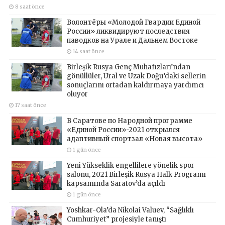
8 saat önce
Волонтёры «Молодой Гвардии Единой
России» ликвидируют последствия
паводков на Урале и Дальнем Востоке
14 saat önce
Birleşik Rusya Genç Muhafızları’ndan
gönüllüler, Ural ve Uzak Doğu’daki sellerin
sonuçlarını ortadan kaldırmaya yardımcı
oluyor
17 saat önce
В Саратове по Народной программе
«Единой России»-2021 открылся
адаптивный спортзал «Новая высота»
1 gün önce
Yeni Yükseklik engellilere yönelik spor
salonu, 2021 Birleşik Rusya Halk Programı
kapsamında Saratov’da açıldı
1 gün önce
Yoshkar-Ola’da Nikolai Valuev, “Sağlıklı
Cumhuriyet” projesiyle tanıştı