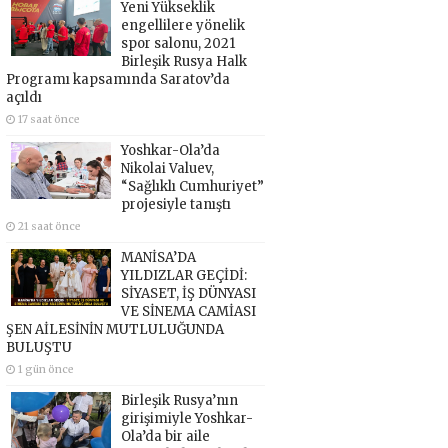
Yeni Yükseklik
engellilere yönelik
spor salonu, 2021
Birleşik Rusya Halk
Programı kapsamında Saratov’da
açıldı
17 saat önce
Yoshkar-Ola’da
Nikolai Valuev,
“Sağlıklı Cumhuriyet”
projesiyle tanıştı
21 saat önce
MANİSA’DA
YILDIZLAR GEÇİDİ:
SİYASET, İŞ DÜNYASI
VE SİNEMA CAMİASI
ŞEN AİLESİNİN MUTLULUĞUNDA
BULUŞTU
1 gün önce
Birleşik Rusya’nın
girişimiyle Yoshkar-
Ola’da bir aile