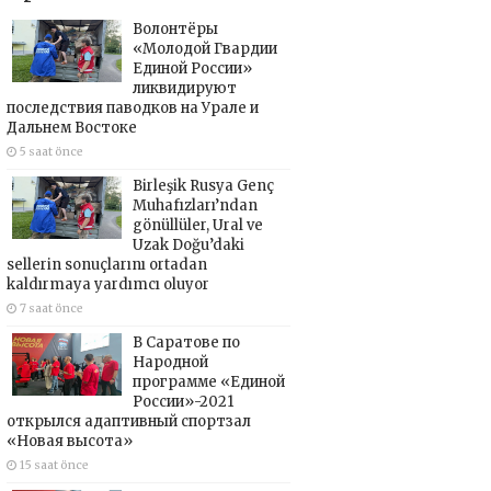
Волонтёры
«Молодой Гвардии
Единой России»
ликвидируют
последствия паводков на Урале и
Дальнем Востоке
5 saat önce
Birleşik Rusya Genç
Muhafızları’ndan
gönüllüler, Ural ve
Uzak Doğu’daki
sellerin sonuçlarını ortadan
kaldırmaya yardımcı oluyor
7 saat önce
В Саратове по
Народной
программе «Единой
России»-2021
открылся адаптивный спортзал
«Новая высота»
15 saat önce