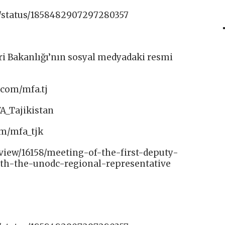
n/status/1858482907297280357
ri Bakanlığı’nın sosyal medyadaki resmi
com/mfa.tj​
A_Tajikistan​
om/mfa_tjk
/view/16158/meeting-of-the-first-deputy-
ith-the-unodc-regional-representative