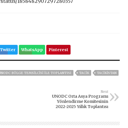
n/status/1858482907297280357
Twitter
WhatsApp
Pinterest
 UNODC BÖLGE TEMSILCISI ILE TOPLANTISI
TACİK
TACİKİSTAN
Next
UNODC Orta Asya Programı
Yönlendirme Komitesinin
2022-2025 Yıllık Toplantısı