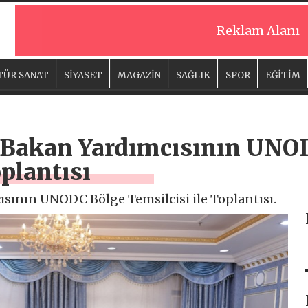
Reklam Alanı
TÜR SANAT
SİYASET
MAGAZİN
SAĞLIK
SPOR
EĞİTİM
ci Bakan Yardımcısının UN
oplantısı
cısının UNODC Bölge Temsilcisi ile Toplantısı.