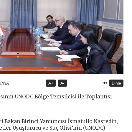
🔊
ÜNYA
A+
A-
Dinle
ısının UNODC Bölge Temsilcisi ile Toplantısı
i Bakan Birinci Yardımcısı İsmatullo Nasredin,
etler Uyuşturucu ve Suç Ofisi’nin (UNODC)