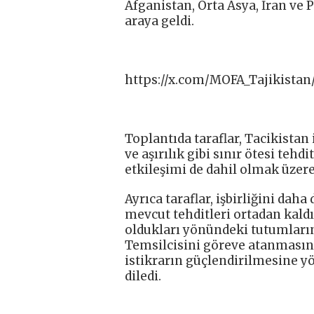
Afganistan, Orta Asya, İran ve P
araya geldi.
https://x.com/MOFA_Tajikista
Toplantıda taraflar, Tacikistan
ve aşırılık gibi sınır ötesi teh
etkileşimi de dahil olmak üzere ç
Ayrıca taraflar, işbirliğini dah
mevcut tehditleri ortadan kal
oldukları yönündeki tutumların
Temsilcisini göreve atanmasınd
istikrarın güçlendirilmesine y
diledi.