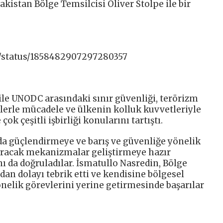
akistan Bölge Temsilcisi Oliver Stolpe ile bir
n/status/1858482907297280357
 ile UNODC arasındaki sınır güvenliği, terörizm
ditlerle mücadele ve ülkenin kolluk kuvvetleriyle
ok çeşitli işbirliği konularını tartıştı.
a da güçlendirmeye ve barış ve güvenliğe yönelik
dıracak mekanizmalar geliştirmeye hazır
ı da doğruladılar. İsmatullo Nasredin, Bölge
an dolayı tebrik etti ve kendisine bölgesel
önelik görevlerini yerine getirmesinde başarılar