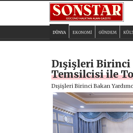
DÜNYA
EKONOMİ
GÜNDEM
KÜL
Dışişleri Birin
Temsilcisi ile T
Dışişleri Birinci Bakan Yardım