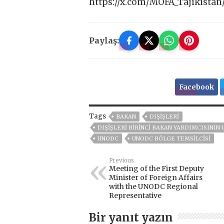
https://x.com/MOFA_Tajikista
Paylaş:
Facebook
Tags
BAKAN
DIŞIŞLERI
DIŞIŞLERI BIRINCI BAKAN YARDIMCISININ
UNODC
UNODC BÖLGE TEMSILCISI
Previous
Meeting of the First Deputy
Minister of Foreign Affairs
with the UNODC Regional
Representative
Bir yanıt yazın