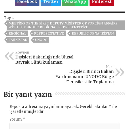
Facebook
Twitter
WhatsApp
Pinterest
Tags
MEETING OF THE FIRST DEPUTY MINISTER OF FOREIGN AFFAIRS
WITH THE UNODC REGIONAL REPRESENTATIVE
REGIONAL
REPRESENTATIVE
REPUBLIC OF TAJIKISTAN
TAJIKISTAN
UNODC
Previous
Dışişleri Bakanlığı’nda Ulusal
Bayrak Günü kutlaması
Next
Dışişleri Birinci Bakan
Yardımcısının UNODC Bölge
Temsilcisi ile Toplantısı
Bir yanıt yazın
E-posta adresiniz yayınlanmayacak.
Gerekli alanlar
*
ile
işaretlenmişlerdir
Yorum
*