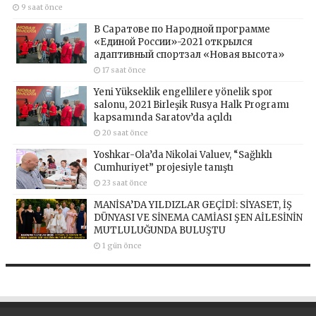
9 saat önce
В Саратове по Народной программе
«Единой России»-2021 открылся
адаптивный спортзал «Новая высота»
17 saat önce
Yeni Yükseklik engellilere yönelik spor
salonu, 2021 Birleşik Rusya Halk Programı
kapsamında Saratov’da açıldı
20 saat önce
Yoshkar-Ola’da Nikolai Valuev, “Sağlıklı
Cumhuriyet” projesiyle tanıştı
23 saat önce
MANİSA’DA YILDIZLAR GEÇİDİ: SİYASET, İŞ
DÜNYASI VE SİNEMA CAMİASI ŞEN AİLESİNİN
MUTLULUĞUNDA BULUŞTU
1 gün önce