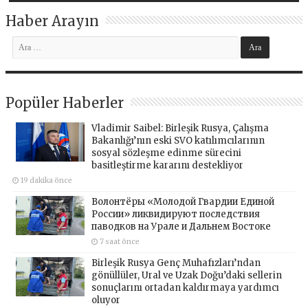
Haber Arayın
Popüler Haberler
Vladimir Saibel: Birleşik Rusya, Çalışma
Bakanlığı’nın eski SVO katılımcılarının
sosyal sözleşme edinme sürecini
basitleştirme kararını destekliyor
19 dakika önce
Волонтёры «Молодой Гвардии Единой
России» ликвидируют последствия
паводков на Урале и Дальнем Востоке
7 saat önce
Birleşik Rusya Genç Muhafızları’ndan
gönüllüler, Ural ve Uzak Doğu’daki sellerin
sonuçlarını ortadan kaldırmaya yardımcı
oluyor