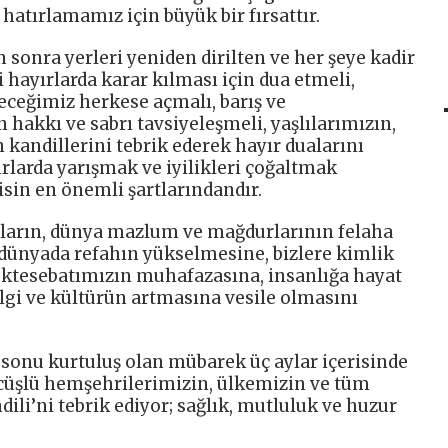
atırlamamız için büyük bir fırsattır.
onra yerleri yeniden dirilten ve her şeye kadir
i hayırlarda karar kılması için dua etmeli,
ceğimiz herkese açmalı, barış ve
 hakkı ve sabrı tavsiyeleşmeli, yaşlılarımızın,
 kandillerini tebrik ederek hayır dualarını
rlarda yarışmak ve iyilikleri çoğaltmak
sin en önemli şartlarındandır.
uaların, dünya mazlum ve mağdurlarının felaha
dünyada refahın yükselmesine, bizlere kimlik
ktesebatımızın muhafazasına, insanlığa hayat
bilgi ve kültürün artmasına vesile olmasını
 sonu kurtuluş olan mübarek üç aylar içerisinde
ercüşlü hemşehrilerimizin, ülkemizin ve tüm
li’ni tebrik ediyor; sağlık, mutluluk ve huzur