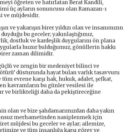
eyi öğreten ve hatırlatan Berat Kandili,
klimi üç ayların sonuncusu olan Ramazan-ı
i ve müjdesidir.
ışın ve yakarışın birer yıldızı olan ve insanımızın
 duyduğu bu geceler; yakınlaştığımız,
rlik, dostluk ve kardeşlik duygularını ön plana
uygularla huzur bulduğumuz, gönüllerin hakkı
irer zaman dilimidir.
güçlü ve zengin bir medeniyet bilinci ve
 ötürü’ düsturunda hayat bulan varlık tasavvuru
e tüm evrene karşı hak, hukuk, adalet, şefkat,
en kavramların bu günler vesilesi ile
 ve birlikteliği daha da pekiştireceğine
min olan ve bize şahdamarımızdan daha yakın
 sonsuz merhametinden nasiplenmek için
et müjdesi bu geceler ve aylar; ailemize,
timize ve tüm insanlığa karşı görev ve