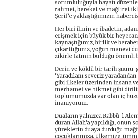
sorumluluğuyla hayatı düzenlem
rahmet, bereket ve mağfiret i
Şerif’e yaklaştığımızın habercis
Her biri ilmin ve ibadetin, adan
erişmek için büyük bir heyecan
kaynaştığımız, birlik ve berabe
çıkarttığımız, yoğun manevi d
zikirle tatmin bulduğu önemli b
Derin ve köklü bir tarih şuuru, 
‘Yaradılanı severiz yaradandan
gibi ilkeler üzerinden insana v
merhamet ve hikmet gibi dirilt
toplumumuzda var olan iç huzur
inanıyorum.
Duaların yalnızca Rabbü-l Ale
duran Allah’a yapıldığı, onun
yüreklerin duaya durduğu mağfir
çocuklarımıza, ülkemize, ümme