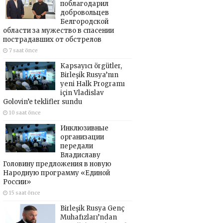
поблагодарил
добровольцев
Белгородской
области за мужество в спасении
пострадавших от обстрелов
7 saat önce
Kapsayıcı örgütler,
Birleşik Rusya’nın
yeni Halk Programı
için Vladislav
Golovin’e teklifler sundu
10 saat önce
Инклюзивные
организации
передали
Владиславу
Головину предложения в новую
Народную программу «Единой
России»
15 saat önce
Birleşik Rusya Genç
Muhafızları’ndan