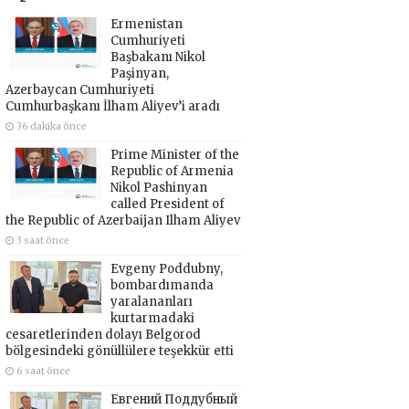
Ermenistan
Cumhuriyeti
Başbakanı Nikol
Paşinyan,
Azerbaycan Cumhuriyeti
Cumhurbaşkanı İlham Aliyev’i aradı
36 dakika önce
Prime Minister of the
Republic of Armenia
Nikol Pashinyan
called President of
the Republic of Azerbaijan Ilham Aliyev
3 saat önce
Evgeny Poddubny,
bombardımanda
yaralananları
kurtarmadaki
cesaretlerinden dolayı Belgorod
bölgesindeki gönüllülere teşekkür etti
6 saat önce
Евгений Поддубный