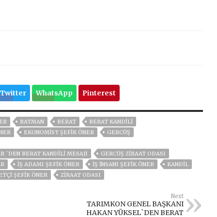
Twitter
WhatsApp
Pinterest
ER
BATMAN
BERAT
BERAT KANDILI
ÖNER
EKONOMIST ŞEFIK ÖNER
GERCÜŞ
R `DEN BERAT KANDİLİ MESAJI
GERCÜŞ ZIRAAT ODASI
ER
IŞ ADAMI ŞEFIK ÖNER
IŞ INSANI ŞEFIK ÖNER
KANDIL
ETÇI ŞEFIK ÖNER
ZIRAAT ODASI
Next
TARIMKON GENEL BAŞKANI
HAKAN YÜKSEL`DEN BERAT