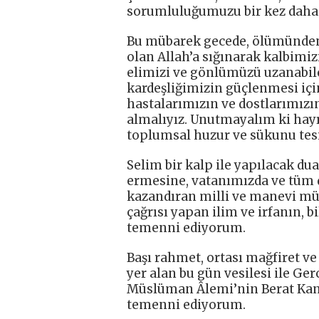
sorumluluğumuzu bir kez daha h
Bu mübarek gecede, ölümünden s
olan Allah’a sığınarak kalbimiz
elimizi ve gönlümüzü uzanabile
kardeşliğimizin güçlenmesi için
hastalarımızın ve dostlarımızın
almalıyız. Unutmayalım ki hayı
toplumsal huzur ve sükunu tesi
Selim bir kalp ile yapılacak d
ermesine, vatanımızda ve tüm 
kazandıran milli ve manevi mü
çağrısı yapan ilim ve irfanın, 
temenni ediyorum.
Başı rahmet, ortası mağfiret ve
yer alan bu gün vesilesi ile G
Müslüman Âlemi’nin Berat Kandi
temenni ediyorum.