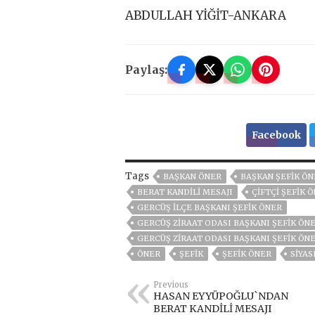
ABDULLAH YİĞİT-ANKARA
Paylaş:
Facebook
Tags
BAŞKAN ÖNER
BAŞKAN ŞEFİK ÖN
BERAT KANDİLİ MESAJI
ÇIFTÇI ŞEFIK 
GERCÜŞ İLÇE BAŞKANI ŞEFIK ÖNER
GERCÜŞ ZİRAAT ODASI BAŞKANI ŞEFİK ÖNE
GERCÜŞ ZIRAAT ODASI BAŞKANI ŞEFIK ÖN
ÖNER
ŞEFIK
ŞEFİK ÖNER
SIYAS
Previous
HASAN EYYÜPOĞLU`NDAN
BERAT KANDİLİ MESAJI