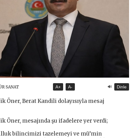
🔊
ÜR SANAT
A+
A-
Dinle
ik Öner, Berat Kandili dolayısıyla mesaj
ik Öner, mesajında şu ifadelere yer verdi;
ulluk bilincimizi tazelemeyi ve mü’min