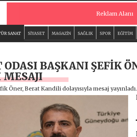
Reklam Alanı
ÜR SANAT
SİYASET
MAGAZİN
SAĞLIK
SPOR
EĞİTİM
 ODASI BAŞKANI ŞEFİK Ö
 MESAJI
ik Öner, Berat Kandili dolayısıyla mesaj yayınladı.