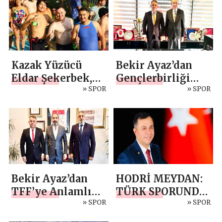
Arasında
Kazak Yüzücü
Bekir Ayaz’dan
Eldar Şekerbek,
Gençlerbirliği
Boğaziçi
» SPOR
Spor Kulübü’ne
» SPOR
Kıtalararası
nezaket ziyareti
Yüzme Yarışında
İlk 10’a Girdi
Bekir Ayaz’dan
HODRİ MEYDAN:
TFF’ye Anlamlı
TÜRK SPORUNDA
Ziyaret: “Spor,
» SPOR
ESKİ DÜZENİ
» SPOR
Anayasal Hak
BİTİRMEK İÇİN