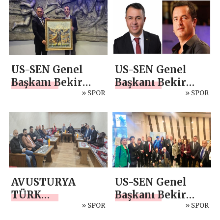
Olmalı”
BEKİR AYAZ’DAN
SERT ÇAĞRI
US-SEN Genel
US-SEN Genel
Başkanı Bekir
Başkanı Bekir
Ayaz’dan
» SPOR
Ayaz’dan Acun
» SPOR
Fenerbahçe
Ilıcalı’ya Destek:
Başkanı Ali Koç
“Hukukun
ile Kritik
Üstünlüğü
Görüşme: Hakem
Esastır”
Meslek
Yüksekokulu ve
AVUSTURYA
US-SEN Genel
MHK’nın Yeniden
TÜRK
Başkanı Bekir
Yapılandırılması
FEDERASYONU
» SPOR
Ayaz Fenerbahçe
» SPOR
Gündemde