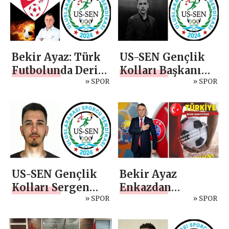
Bekir Ayaz: Türk
US-SEN Gençlik
Futbolunda Derin
Kolları Başkanı
Çöküş: Gizlenen
» SPOR
Sergen Yalçın
» SPOR
Gerçekler,
Genç Sporcular
Saklanan
İçin Seferberlik
Dosyalar,
Susturulan Sesler!
US-SEN Gençlik
Bekir Ayaz
Kolları Sergen
Enkazdan
Yalçın’a Emanet
» SPOR
Şampiyon
» SPOR
Çıkacak