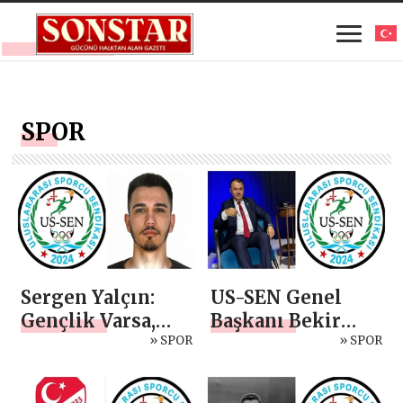
SPOR
Sergen Yalçın:
US-SEN Genel
Gençlik Varsa,
Başkanı Bekir
Gelecek Vardır
» SPOR
Ayaz: Türk Sporu
» SPOR
Ezberle
Yönetilemez