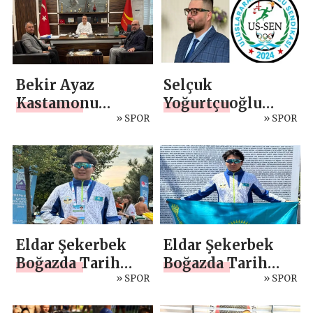
Bekir Ayaz
Selçuk
Kastamonu
Yoğurtçuoğlu
Belediye Başkanı
» SPOR
Suriye’de Umut ve
» SPOR
Hasan Baltacı’yı
Rehabilitasyon
Ziyaret Etti
Hamlesi
Eldar Şekerbek
Eldar Şekerbek
Boğazda Tarih
Boğazda Tarih
Yazdı
» SPOR
Yazdı: Dünyanın
» SPOR
En İyileri