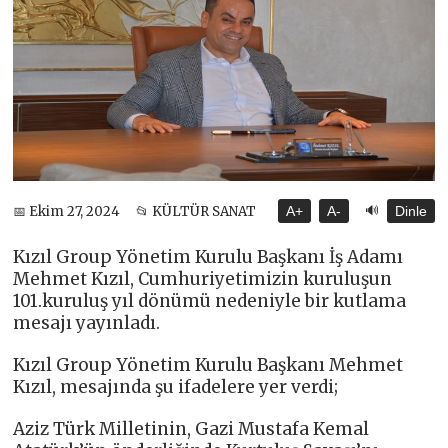
🔊
📅 Ekim 27, 2024
📂 KÜLTÜR SANAT
A+
A-
Dinle
Kızıl Group Yönetim Kurulu Başkanı İş Adamı
Mehmet Kızıl, Cumhuriyetimizin kuruluşun
101.kuruluş yıl dönümü nedeniyle bir kutlama
mesajı yayınladı.
Kızıl Group Yönetim Kurulu Başkanı Mehmet
Kızıl, mesajında şu ifadelere yer verdi;
Aziz Türk Milletinin, Gazi Mustafa Kemal