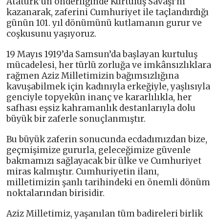
Atatürk’ün önderliğinde Kurtuluş Savaşı’nı
kazanarak, zaferini Cumhuriyet ile taçlandırdığı
günün 101. yıl dönümünü kutlamanın gurur ve
coşkusunu yaşıyoruz.
19 Mayıs 1919’da Samsun’da başlayan kurtuluş
mücadelesi, her türlü zorluğa ve imkânsızlıklara
rağmen Aziz Milletimizin bağımsızlığına
kavuşabilmek için kadınıyla erkeğiyle, yaşlısıyla
genciyle topyekûn inanç ve kararlılıkla, her
safhası eşsiz kahramanlık destanlarıyla dolu
büyük bir zaferle sonuçlanmıştır.
Bu büyük zaferin sonucunda ecdadımızdan bize,
geçmişimize gururla, geleceğimize güvenle
bakmamızı sağlayacak bir ülke ve Cumhuriyet
miras kalmıştır. Cumhuriyetin ilanı,
milletimizin şanlı tarihindeki en önemli dönüm
noktalarından birisidir.
Aziz Milletimiz, yaşanılan tüm badireleri birlik