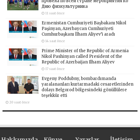
провела по всей стране мероприятия ко
Дню физкультурника
11 saat önce
Ermenistan Cumhuriyeti Başbakanı Nikol
Paşinyan, Azerbaycan Cumhuriyeti
Cumhurbaşkanı İlham Aliyev’i aradı
14 saat önce
Prime Minister of the Republic of Armenia
Nikol Pashinyan called President of the
Republic of Azerbaijan Ilham Aliyev
17 saat önce
Evgeny Poddubny, bombardımanda
yaralananları kurtarmadaki cesaretlerinden
dolayı Belgorod bölgesindeki gönüllülere
teşekkür etti
20 saat önce
Hakkımızda
Künye
Yazarlar
İletişim