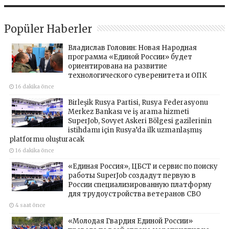
Popüler Haberler
Владислав Головин: Новая Народная
программа «Единой России» будет
ориентирована на развитие
технологического суверенитета и ОПК
16 dakika önce
Birleşik Rusya Partisi, Rusya Federasyonu
Merkez Bankası ve iş arama hizmeti
SuperJob, Sovyet Askeri Bölgesi gazilerinin
istihdamı için Rusya’da ilk uzmanlaşmış
platformu oluşturacak
16 dakika önce
«Единая Россия», ЦБСТ и сервис по поиску
работы SuperJob создадут первую в
России специализированную платформу
для трудоустройства ветеранов СВО
4 saat önce
«Молодая Гвардия Единой России»