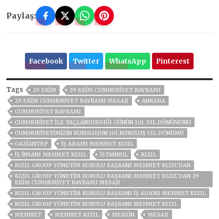
Paylaş:
Facebook
Twitter
WhatsApp
Pinterest
Tags
29 EKİM
29 EKIM CUMHURIYET BAYRAMI
29 EKIM CUMHURIYET BAYRAMI MESAJI
ANKARA
CUMHURİYET BAYRAMI
CUMHURIYET ILE TAÇLANDIRDIĞI GÜNÜN 101. YIL DÖNÜMÜNÜ
CUMHURIYETIMIZIN KURULUŞUN 101.KURULUŞ YIL DÖNÜMÜ
GAZIANTEP
İŞ ADAMI MEHMET KIZIL
İŞ INSANI MEHMET KIZIL
ISTANBUL
KIZIL
KIZIL GROUP YÖNETİM KURULU BAŞKANI MEHMET KIZIL’DAN
KIZIL GROUP YÖNETİM KURULU BAŞKANI MEHMET KIZIL’DAN 29
EKİM CUMHURİYET BAYRAMI MESAJI
KIZIL GROUP YÖNETIM KURULU BAŞKANI İŞ ADAMI MEHMET KIZIL
KIZIL GROUP YÖNETIM KURULU BAŞKANI MEHMET KIZIL
MEHMET
MEHMET KIZIL
MERSİN
MESAJI