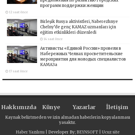
предложения по развитию городских
программ поддержки женщин
12 saat önce
Birleşik Rusya aktivistleri, Naberezhnye
Chelny’de genç KAMAZ uzmanları için
eğitim etkinlikleri düzenledi
14 saat önce
Активисты «Единой России» провели в
Набережных Челнах просветительские
мероприятия для молодых специалистов
КАМАЗа
17 saat önce
Hakkımızda
Künye
Yazarlar
İletişim
Kaynak belirtmeden ve izin almadan haberlerin kopyalanması
yasaktır.
Haber Yazılımı
| Developer By;
BEYNSOFT
|
Ucuz site