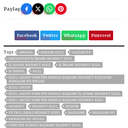
Paylaş:
Facebook
Twitter
WhatsApp
Pinterest
Tags
ANKARA
BAŞKAN KIZIL
GAZIANTEP
HAYIRSEVER IŞ INSANI MEHMET KIZIL
İŞ ADAMI MEHMET KIZIL
İŞ INSANI MEHMET KIZIL
ISTANBUL
KIZIL
KIZIL GROUP YÖNETİM KURULU BAŞKANI MEHMET KIZIL’DAN
RAMAZAN AYI MESAJI
KIZIL GROUP
KIZIL GROUP YÖNETIM KURULU BAŞKANI İŞ ADAMI MEHMET KIZIL
KIZIL GROUP YÖNETIM KURULU BAŞKANI MEHMET KIZIL
MEHMET
MEHMET KIZIL
MERSİN
PETROL KRALI MEHMET KIZIL
RAMAZAN
RAMAZAN AYI
RAMAZAN AYI MESAJI
YÖNETİM KURULU BAŞKANI MEHMET KIZIL