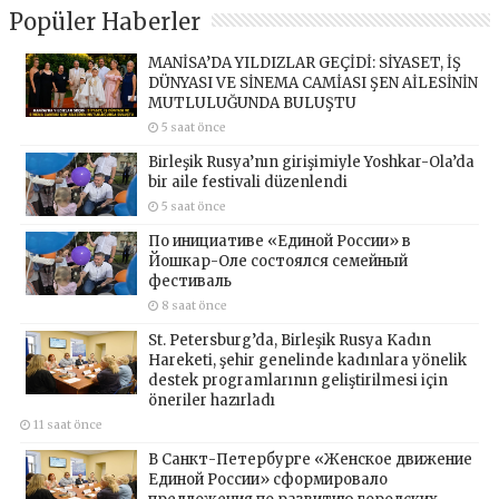
Popüler Haberler
MANİSA’DA YILDIZLAR GEÇİDİ: SİYASET, İŞ
DÜNYASI VE SİNEMA CAMİASI ŞEN AİLESİNİN
MUTLULUĞUNDA BULUŞTU
5 saat önce
Birleşik Rusya’nın girişimiyle Yoshkar-Ola’da
bir aile festivali düzenlendi
5 saat önce
По инициативе «Единой России» в
Йошкар-Оле состоялся семейный
фестиваль
8 saat önce
St. Petersburg’da, Birleşik Rusya Kadın
Hareketi, şehir genelinde kadınlara yönelik
destek programlarının geliştirilmesi için
öneriler hazırladı
11 saat önce
В Санкт-Петербурге «Женское движение
Единой России» сформировало