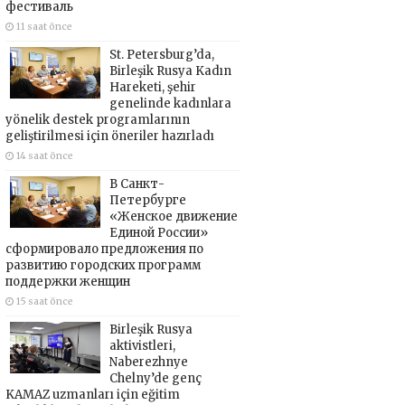
фестиваль
11 saat önce
St. Petersburg’da,
Birleşik Rusya Kadın
Hareketi, şehir
genelinde kadınlara
yönelik destek programlarının
geliştirilmesi için öneriler hazırladı
14 saat önce
В Санкт-
Петербурге
«Женское движение
Единой России»
сформировало предложения по
развитию городских программ
поддержки женщин
15 saat önce
Birleşik Rusya
aktivistleri,
Naberezhnye
Chelny’de genç
KAMAZ uzmanları için eğitim