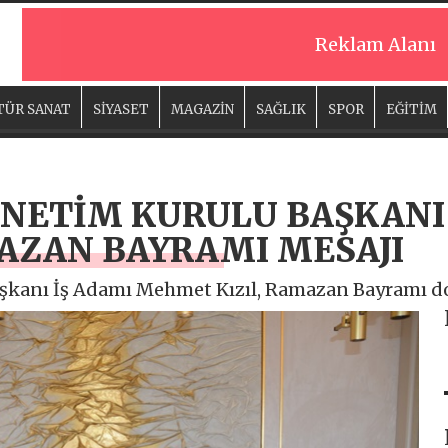
Reklam Alanı
TÜR SANAT
SİYASET
MAGAZİN
SAĞLIK
SPOR
EĞİTİM
YÖNETİM KURULU BAŞKAN
MAZAN BAYRAMI MESAJI
şkanı İş Adamı Mehmet Kızıl, Ramazan Bayramı dola