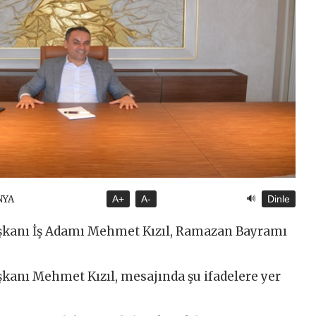
🔊
NYA
A+
A-
Dinle
şkanı İş Adamı Mehmet Kızıl, Ramazan Bayramı
kanı Mehmet Kızıl, mesajında şu ifadelere yer