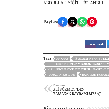
ABDULLAH YİĞİT –İSTANBUL
Paylaş:
Facebook
Tags
ANKARA
İŞ ADAMI MEHMET KIZI
KIZIL GROUP YÖNETİM KURULU BAŞKANI 
KIZIL GROUP YÖNETIM KURULU BAŞKANI 
RAMAZAN BAYRAMI
RAMAZAN BAYRAMI
Previous
ALİ SÖKMEN ‘DEN
RAMAZAN BAYRAMI MESAJI
Bir yanıt yazın