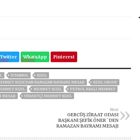
Twitter
WhatsApp
Pinterest
L
ISTANBUL
KIZIL
MEHMET KIZIL’DAN RAMAZAN BAYRAMI MESAJI
KIZIL GROUP
MEHMET KIZIL
MEHMET KIZIL
PETROL KRALI MEHMET
 MESAJI
SIYASETÇI MEHMET KIZIL
Next
GERCÜŞ ZİRAAT ODASI
BAŞKANI ŞEFİK ÖNER `DEN
RAMAZAN BAYRAMI MESAJI