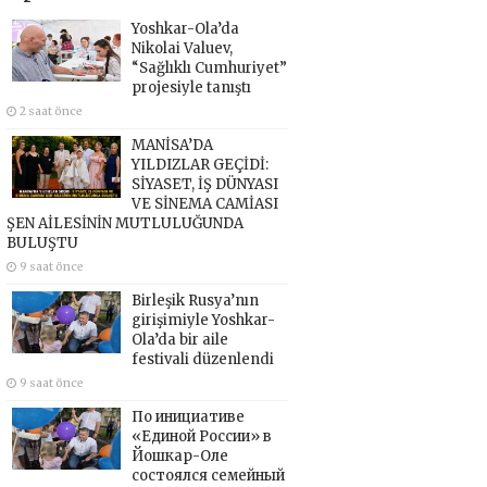
Yoshkar-Ola’da
Nikolai Valuev,
“Sağlıklı Cumhuriyet”
projesiyle tanıştı
2 saat önce
MANİSA’DA
YILDIZLAR GEÇİDİ:
SİYASET, İŞ DÜNYASI
VE SİNEMA CAMİASI
ŞEN AİLESİNİN MUTLULUĞUNDA
BULUŞTU
9 saat önce
Birleşik Rusya’nın
girişimiyle Yoshkar-
Ola’da bir aile
festivali düzenlendi
9 saat önce
По инициативе
«Единой России» в
Йошкар-Оле
состоялся семейный