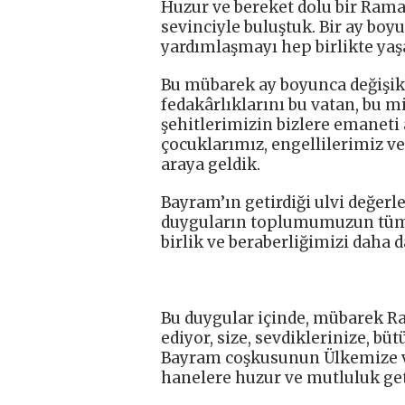
Huzur ve bereket dolu bir Ram
sevinciyle buluştuk. Bir ay boy
yardımlaşmayı hep birlikte yaş
Bu mübarek ay boyunca değişik v
fedakârlıklarını bu vatan, bu 
şehitlerimizin bizlere emaneti
çocuklarımız, engellilerimiz ve
araya geldik.
Bayram’ın getirdiği ulvi değerl
duyguların toplumumuzun tüm 
birlik ve beraberliğimizi daha 
Bu duygular içinde, mübarek Ra
ediyor, size, sevdiklerinize, bü
Bayram coşkusunun Ülkemize v
hanelere huzur ve mutluluk ge