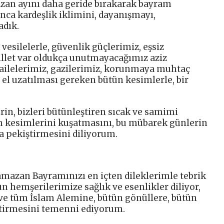
azan ayını daha geride bırakarak bayram
unca kardeşlik iklimini, dayanışmayı,
adık.
esilelerle, güvenlik güçlerimiz, eşsiz
millet var oldukça unutmayacağımız aziz
 ailelerimiz, gazilerimiz, korunmaya muhtaç
 el uzatılması gereken bütün kesimlerle, bir
erin, bizleri bütünleştiren sıcak ve samimi
kesimlerini kuşatmasını, bu mübarek günlerin
da pekiştirmesini diliyorum.
mazan Bayramınızı en içten dileklerimle tebrik
tün hemşerilerimize sağlık ve esenlikler diliyor,
e tüm İslam Alemine, bütün gönüllere, bütün
tirmesini temenni ediyorum.