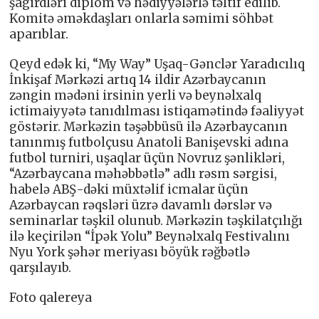
şagirdləri diplom və hədiyyələrlə təltif edilib.
Komitə əməkdaşları onlarla səmimi söhbət
aparıblar.
Qeyd edək ki, “My Way” Uşaq-Gənclər Yaradıcılıq
İnkişaf Mərkəzi artıq 14 ildir Azərbaycanın
zəngin mədəni irsinin yerli və beynəlxalq
ictimaiyyətə tanıdılması istiqamətində fəaliyyət
göstərir. Mərkəzin təşəbbüsü ilə Azərbaycanın
tanınmış futbolçusu Anatoli Banişevski adına
futbol turniri, uşaqlar üçün Novruz şənlikləri,
“Azərbaycana məhəbbətlə” adlı rəsm sərgisi,
habelə ABŞ-dəki müxtəlif icmalar üçün
Azərbaycan rəqsləri üzrə davamlı dərslər və
seminarlar təşkil olunub. Mərkəzin təşkilatçılığı
ilə keçirilən “İpək Yolu” Beynəlxalq Festivalını
Nyu York şəhər meriyası böyük rəğbətlə
qarşılayıb.
Foto qalereya