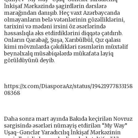
İnkişaf Mərkəzində şagirdlərin dərslərə
marağından danışıb. Heç vaxt Azərbaycanda
olmayanların belə vətənlərinin gözəlliklərini,
tarixini və mədəni irsini öz əsərlərində
həssaslıqla əks etdirdiklərini diqqətə çatdırıb.
Onların Qarabağ, Şuşa, Xarıbülbül, Qız qalası
kimi mövzularda çəkdikləri rəsmlərin müxtəlif
beynəlxalq müsabiqələrdə mükafata layiq
görüldüyünü deyib.
https://x.com/DiasporaAz/status/19421977833158
08368
Daha sonra mart ayında Bakıda keçirilən Novruz
sərgisində əsərləri nümayiş etdirilən “My Way”
Uşaq-Gənclər Yaradıcılıq İnkişaf Mərkəzinin