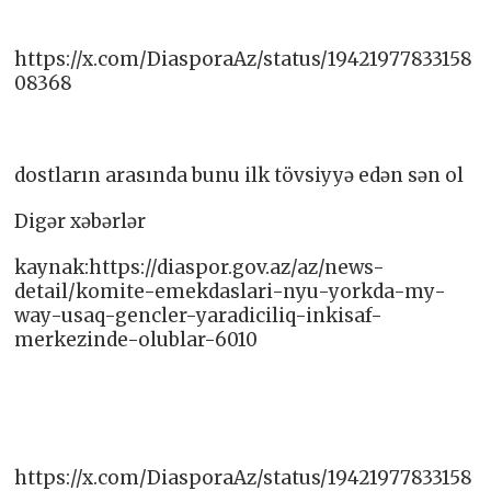
https://x.com/DiasporaAz/status/19421977833158
08368
dostların arasında bunu ilk tövsiyyə edən sən ol
Digər xəbərlər
kaynak:https://diaspor.gov.az/az/news-
detail/komite-emekdaslari-nyu-yorkda-my-
way-usaq-gencler-yaradiciliq-inkisaf-
merkezinde-olublar-6010
https://x.com/DiasporaAz/status/19421977833158