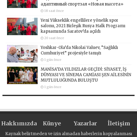
адаптивный спортзал «Новая высота»
18 saat önce
Yeni Yükseklik engellilere yönelik spor
salonu, 2021 Birleşik Rusya Halk Programı
kapsamında Saratov’da açıldı
20 saat önce
Yoshkar-Ola’da Nikolai Valuev, “Sağlıklı
Cumhuriyet” projesiyle tanıştı
1 gün önce
MANİSA’DA YILDIZLAR GEÇİDİ: SİYASET, İŞ
DÜNYASI VE SİNEMA CAMİASI ŞEN AİLESİNİN
MUTLULUĞUNDA BULUŞTU
1 gün önce
Hakkımızda
Künye
Yazarlar
İletişim
Kaynak belirtmeden ve izin almadan haberlerin kopyalanması