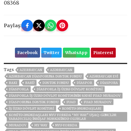
08368
Paylaş:
Facebook
Twitter
WhatsApp
Pinterest
Tags
AZERBAYCAN
AZƏRBAYCAN
AZƏRBAYCAN DIASPORUNA DƏSTƏK FONDU
AZƏRBAYCAN EVI
BAKI
BAKÜ
DƏSTƏK FONDU
DIASPOR
DIASPORA
DIASPORLA
DIASPORLA İŞ ÜZRƏ DÖVLƏT KOMITƏSI
DIASPORLA İŞ ÜZRƏ DÖVLƏT KOMITƏSININ SƏDRI FUAD MURADOV
DIASPORUNA DƏSTƏK FONDU
FUAD
FUAD MURADOV
İŞ ÜZRƏ DÖVLƏT KOMITƏSI
KOMITƏ ƏMƏKDAŞLARI
KOMITƏ ƏMƏKDAŞLARI NYU YORKDA “MY WAY” UŞAQ-GƏNCLƏR
YARADICILIQ İNKIŞAF MƏRKƏZINDƏ OLUBLAR
MURADOV
MY WAY
NYU-YORKDA