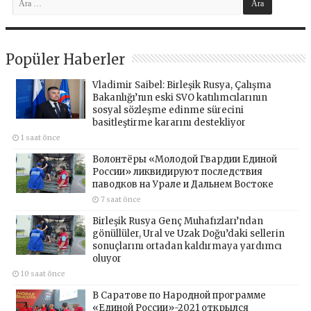
Popüler Haberler
Vladimir Saibel: Birleşik Rusya, Çalışma
Bakanlığı’nın eski SVO katılımcılarının
sosyal sözleşme edinme sürecini
basitleştirme kararını destekliyor
1 saat önce
Волонтёры «Молодой Гвардии Единой
России» ликвидируют последствия
паводков на Урале и Дальнем Востоке
7 saat önce
Birleşik Rusya Genç Muhafızları’ndan
gönüllüler, Ural ve Uzak Doğu’daki sellerin
sonuçlarını ortadan kaldırmaya yardımcı
oluyor
10 saat önce
В Саратове по Народной программе
«Единой России»-2021 открылся