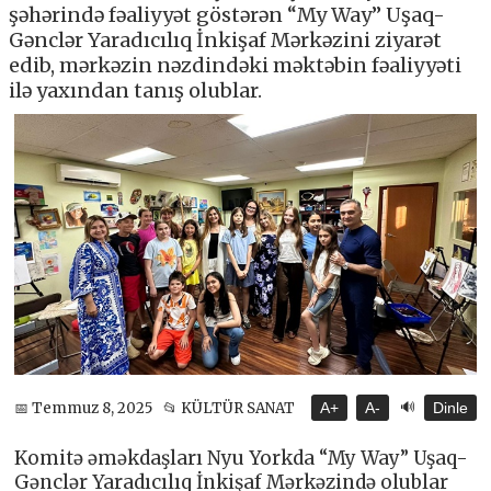
şəhərində fəaliyyət göstərən “My Way” Uşaq-
Gənclər Yaradıcılıq İnkişaf Mərkəzini ziyarət
edib, mərkəzin nəzdindəki məktəbin fəaliyyəti
ilə yaxından tanış olublar.
🔊
📅 Temmuz 8, 2025
📂 KÜLTÜR SANAT
A+
A-
Dinle
Komitə əməkdaşları Nyu Yorkda “My Way” Uşaq-
Gənclər Yaradıcılıq İnkişaf Mərkəzində olublar