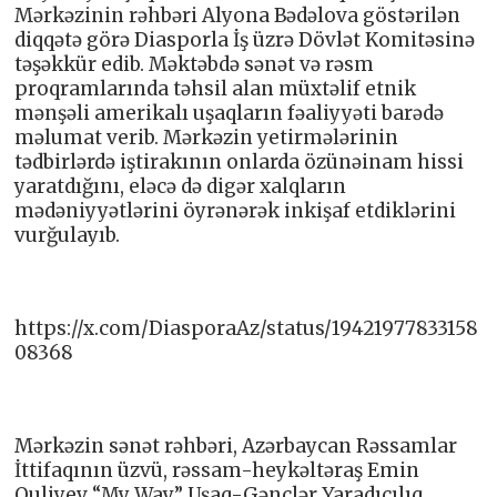
Mərkəzinin rəhbəri Alyona Bədəlova göstərilən
diqqətə görə Diasporla İş üzrə Dövlət Komitəsinə
təşəkkür edib. Məktəbdə sənət və rəsm
proqramlarında təhsil alan müxtəlif etnik
mənşəli amerikalı uşaqların fəaliyyəti barədə
məlumat verib. Mərkəzin yetirmələrinin
tədbirlərdə iştirakının onlarda özünəinam hissi
yaratdığını, eləcə də digər xalqların
mədəniyyətlərini öyrənərək inkişaf etdiklərini
vurğulayıb.
https://x.com/DiasporaAz/status/19421977833158
08368
Mərkəzin sənət rəhbəri, Azərbaycan Rəssamlar
İttifaqının üzvü, rəssam-heykəltəraş Emin
Quliyev “My Way” Uşaq-Gənclər Yaradıcılıq