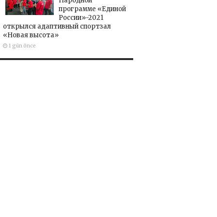
Народной
программе «Единой
России»-2021
открылся адаптивный спортзал
«Новая высота»
1 gün önce