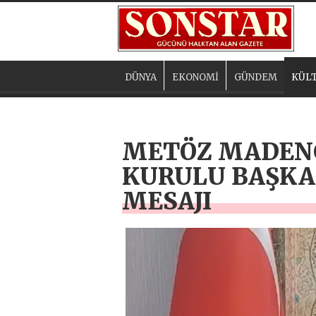
DÜNYA
EKONOMİ
GÜNDEM
KÜLT
METÖZ MADENC
KURULU BAŞKA
MESAJI