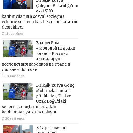
Birleşik Rusya,
Çalışma Bakanlığı’nın
eski SVO
katılımcılarının sosyal sözleşme
edinme sürecini basitleştirme kararını
destekliyor
11 saat önce
Волонтёры
«Молодой Гвардии
Единой России»
ликвидируют
последствия паводков на Урале и
Дальнем Востоке
18 saat önce
Birleşik Rusya Genç
Muhafızları’ndan
gönüllüler, Ural ve
Uzak Doğu’daki
sellerin sonuçlarını ortadan
kaldırmaya yardımcı oluyor
20 saat önce
В Саратове по