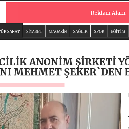
Reklam Alanı
ÜR SANAT
SİYASET
MAGAZİN
SAĞLIK
SPOR
EĞİTİM
İLİK ANONİM ŞİRKETİ Y
NI MEHMET ŞEKER`DEN 