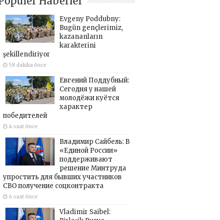
Popüler Haberler
Evgeny Poddubny:
Bugün gençlerimiz,
kazananların
karakterini
şekillendiriyor
58 dakika önce
Евгений Поддубный:
Сегодня у нашей
молодёжи куётся
характер
победителей
4 saat önce
Владимир Сайбель: В
«Единой России»
поддерживают
решение Минтруда
упростить для бывших участников
СВО получение соцконтракта
6 saat önce
Vladimir Saibel: