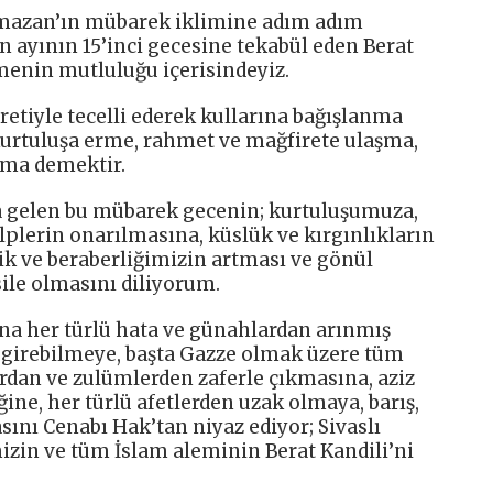
amazan’ın mübarek iklimine adım adım
n ayının 15’inci gecesine tekabül eden Berat
tmenin mutluluğu içerisindeyiz.
retiyle tecelli ederek kullarına bağışlanma
 kurtuluşa erme, rahmet ve mağfirete ulaşma,
lma demektir.
 gelen bu mübarek gecenin; kurtuluşumuza,
plerin onarılmasına, küslük ve kırgınlıkların
ik ve beraberliğimizin artması ve gönül
ile olmasını diliyorum.
na her türlü hata ve günahlardan arınmış
k girebilmeye, başta Gazze olmak üzere tüm
dan ve zulümlerden zaferle çıkmasına, aziz
ğine, her türlü afetlerden uzak olmaya, barış,
sını Cenabı Hak’tan niyaz ediyor; Sivaslı
izin ve tüm İslam aleminin Berat Kandili’ni