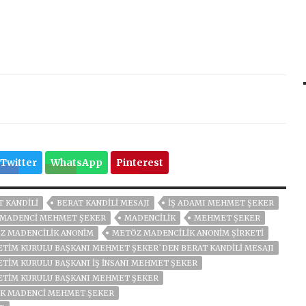
Twitter
WhatsApp
Pinterest
T KANDILI
BERAT KANDİLİ MESAJI
IŞ ADAMI MEHMET ŞEKER
MADENCI MEHMET ŞEKER
MADENCİLİK
MEHMET ŞEKER
Z MADENCILIK ANONIM
METÖZ MADENCILIK ANONIM ŞIRKETI
ETİM KURULU BAŞKANI MEHMET ŞEKER`DEN BERAT KANDİLİ MESAJI
ETIM KURULU BAŞKANI İŞ İNSANI MEHMET ŞEKER
NETIM KURULU BAŞKANI MEHMET ŞEKER
K MADENCI MEHMET ŞEKER