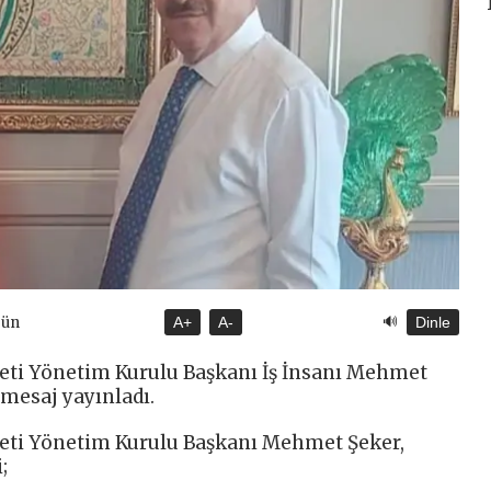
🔊
gün
A+
A-
Dinle
ti Yönetim Kurulu Başkanı İş İnsanı Mehmet
 mesaj yayınladı.
eti Yönetim Kurulu Başkanı Mehmet Şeker,
;