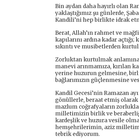
Bin aydan daha hayırlı olan R
yaklaştığımız şu günlerde, Şaba
Kandili’ni hep birlikte idrak e
Berat, Allah’ın rahmet ve mağfi
kapılarını ardına kadar açtığı;
sıkıntı ve musibetlerden kurtu
Zorluktan kurtulmak anlamına
manevi arınmamıza, kırılan kal
yerine huzurun gelmesine, birl
bağlarımızın güçlenmesine ves
Kandil Gecesi’nin Ramazan ayı
gönüllerle, beraat etmiş olara
mazlum coğrafyaların zorluklar
milletimizin birlik ve beraberli
kardeşlik ve huzura vesile olma
hemşehrilerimin, aziz milletim
tebrik ediyorum.