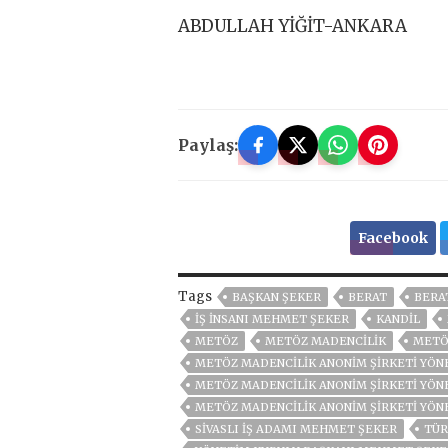
ABDULLAH YİĞİT-ANKARA
Paylaş:
Facebook
Tags
BAŞKAN ŞEKER
BERAT
BERA
IŞ İNSANI MEHMET ŞEKER
KANDIL
METÖZ
METÖZ MADENCİLİK
METÖ
METÖZ MADENCİLİK ANONİM ŞİRKETİ YÖN
METÖZ MADENCILIK ANONIM ŞIRKETI YÖN
METÖZ MADENCILIK ANONIM ŞIRKETI YÖ
SIVASLI IŞ ADAMI MEHMET ŞEKER
TÜR