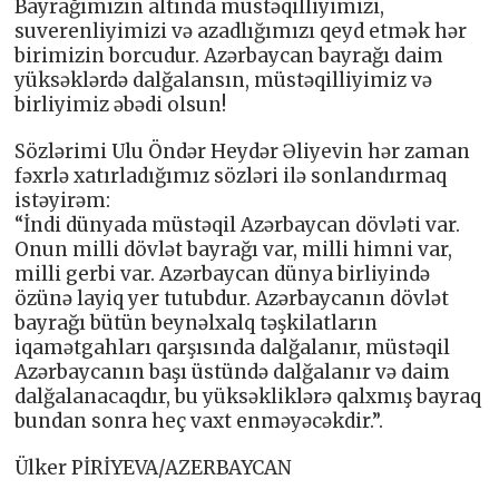
Bayrağımızın altında müstəqilliyimizi,
suverenliyimizi və azadlığımızı qeyd etmək hər
birimizin borcudur. Azərbaycan bayrağı daim
yüksəklərdə dalğalansın, müstəqilliyimiz və
birliyimiz əbədi olsun!
Sözlərimi Ulu Öndər Heydər Əliyevin hər zaman
fəxrlə xatırladığımız sözləri ilə sonlandırmaq
istəyirəm:
“İndi dünyada müstəqil Azərbaycan dövləti var.
Onun milli dövlət bayrağı var, milli himni var,
milli gerbi var. Azərbaycan dünya birliyində
özünə layiq yer tutubdur. Azərbaycanın dövlət
bayrağı bütün beynəlxalq təşkilatların
iqamətgahları qarşısında dalğalanır, müstəqil
Azərbaycanın başı üstündə dalğalanır və daim
dalğalanacaqdır, bu yüksəkliklərə qalxmış bayraq
bundan sonra heç vaxt enməyəcəkdir.”.
Ülker PİRİYEVA/AZERBAYCAN