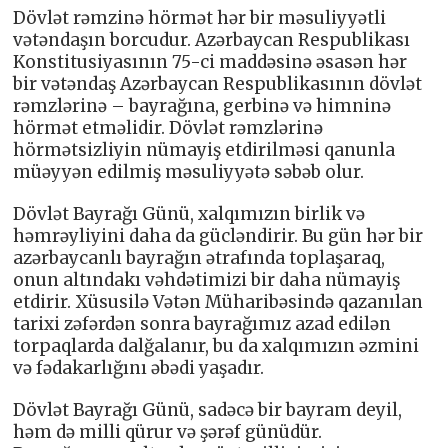
Dövlət rəmzinə hörmət hər bir məsuliyyətli
vətəndaşın borcudur. Azərbaycan Respublikası
Konstitusiyasının 75-ci maddəsinə əsasən hər
bir vətəndaş Azərbaycan Respublikasının dövlət
rəmzlərinə – bayrağına, gerbinə və himninə
hörmət etməlidir. Dövlət rəmzlərinə
hörmətsizliyin nümayiş etdirilməsi qanunla
müəyyən edilmiş məsuliyyətə səbəb olur.
Dövlət Bayrağı Günü, xalqımızın birlik və
həmrəyliyini daha da gücləndirir. Bu gün hər bir
azərbaycanlı bayrağın ətrafında toplaşaraq,
onun altındakı vəhdətimizi bir daha nümayiş
etdirir. Xüsusilə Vətən Müharibəsində qazanılan
tarixi zəfərdən sonra bayrağımız azad edilən
torpaqlarda dalğalanır, bu da xalqımızın əzmini
və fədakarlığını əbədi yaşadır.
Dövlət Bayrağı Günü, sadəcə bir bayram deyil,
həm də milli qürur və şərəf günüdür.