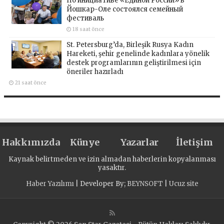
По инициативе «Единой России» в
Йошкар-Оле состоялся семейный
фестиваль
18 saat önce
St. Petersburg’da, Birleşik Rusya Kadın
Hareketi, şehir genelinde kadınlara yönelik
destek programlarının geliştirilmesi için
öneriler hazırladı
21 saat önce
Hakkımızda
Künye
Yazarlar
İletişim
Kaynak belirtmeden ve izin almadan haberlerin kopyalanması
yasaktır.
Haber Yazılımı
| Developer By;
BEYNSOFT
|
Ucuz site