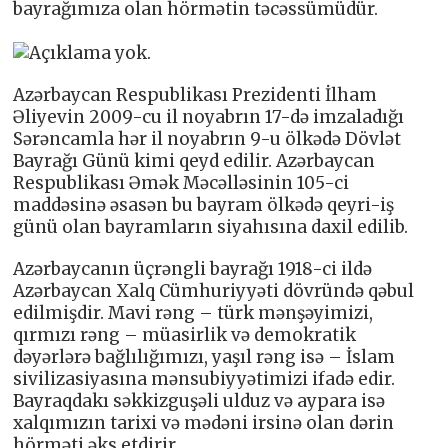
bayrağımıza olan hörmətin təcəssümüdür.
Azərbaycan Respublikası Prezidenti İlham
Əliyevin 2009-cu il noyabrın 17-də imzaladığı
Sərəncamla hər il noyabrın 9-u ölkədə Dövlət
Bayrağı Günü kimi qeyd edilir. Azərbaycan
Respublikası Əmək Məcəlləsinin 105-ci
maddəsinə əsasən bu bayram ölkədə qeyri-iş
günü olan bayramların siyahısına daxil edilib.
Azərbaycanın üçrəngli bayrağı 1918-ci ildə
Azərbaycan Xalq Cümhuriyyəti dövründə qəbul
edilmişdir. Mavi rəng – türk mənşəyimizi,
qırmızı rəng – müasirlik və demokratik
dəyərlərə bağlılığımızı, yaşıl rəng isə – İslam
sivilizasiyasına mənsubiyyətimizi ifadə edir.
Bayraqdakı səkkizguşəli ulduz və aypara isə
xalqımızın tarixi və mədəni irsinə olan dərin
hörməti əks etdirir.