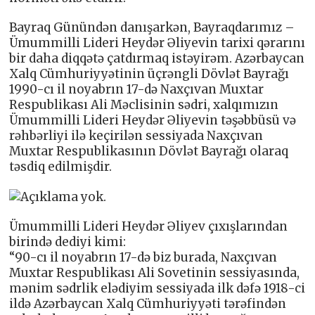
Bayraq Günündən danışarkən, Bayraqdarımız –
Ümummilli Lideri Heydər Əliyevin tarixi qərarını
bir daha diqqətə çatdırmaq istəyirəm. Azərbaycan
Xalq Cümhuriyyətinin üçrəngli Dövlət Bayrağı
1990-cı il noyabrın 17-də Naxçıvan Muxtar
Respublikası Ali Məclisinin sədri, xalqımızın
Ümummilli Lideri Heydər Əliyevin təşəbbüsü və
rəhbərliyi ilə keçirilən sessiyada Naxçıvan
Muxtar Respublikasının Dövlət Bayrağı olaraq
təsdiq edilmişdir.
Ümummilli Lideri Heydər Əliyev çıxışlarından
birində dediyi kimi:
“90-cı il noyabrın 17-də biz burada, Naxçıvan
Muxtar Respublikası Ali Sovetinin sessiyasında,
mənim sədrlik elədiyim sessiyada ilk dəfə 1918-ci
ildə Azərbaycan Xalq Cümhuriyyəti tərəfindən