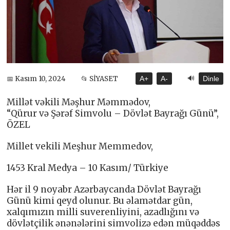
🔊
📅 Kasım 10, 2024
📂 SİYASET
A+
A-
Dinle
Millət vəkili Məşhur Məmmədov,
“Qürur və Şərəf Simvolu – Dövlət Bayrağı Günü”,
ÖZEL
Millet vekili Meşhur Memmedov,
1453 Kral Medya – 10 Kasım/ Türkiye
Hər il 9 noyabr Azərbaycanda Dövlət Bayrağı
Günü kimi qeyd olunur. Bu əlamətdar gün,
xalqımızın milli suverenliyini, azadlığını və
dövlətçilik ənənələrini simvolizə edən müqəddəs