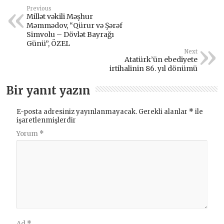
Previous
Millət vəkili Məşhur
Məmmədov, “Qürur və Şərəf
Simvolu – Dövlət Bayrağı
Günü”, ÖZEL
Next
Atatürk’ün ebediyete
irtihalinin 86. yıl dönümü
Bir yanıt yazın
E-posta adresiniz yayınlanmayacak.
Gerekli alanlar
*
ile
işaretlenmişlerdir
Yorum
*
Ad
*