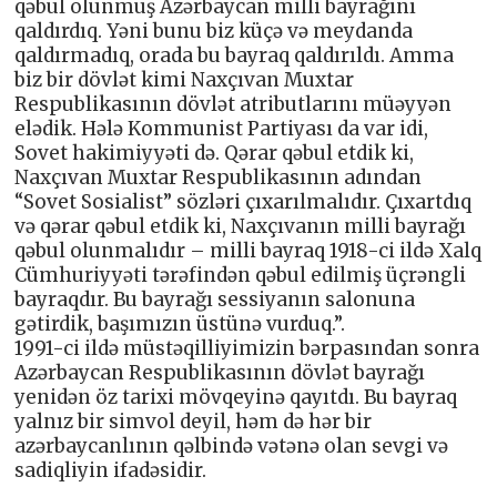
qəbul olunmuş Azərbaycan milli bayrağını
qaldırdıq. Yəni bunu biz küçə və meydanda
qaldırmadıq, orada bu bayraq qaldırıldı. Amma
biz bir dövlət kimi Naxçıvan Muxtar
Respublikasının dövlət atributlarını müəyyən
elədik. Hələ Kommunist Partiyası da var idi,
Sovet hakimiyyəti də. Qərar qəbul etdik ki,
Naxçıvan Muxtar Respublikasının adından
“Sovet Sosialist” sözləri çıxarılmalıdır. Çıxartdıq
və qərar qəbul etdik ki, Naxçıvanın milli bayrağı
qəbul olunmalıdır – milli bayraq 1918-ci ildə Xalq
Cümhuriyyəti tərəfindən qəbul edilmiş üçrəngli
bayraqdır. Bu bayrağı sessiyanın salonuna
gətirdik, başımızın üstünə vurduq.”.
1991-ci ildə müstəqilliyimizin bərpasından sonra
Azərbaycan Respublikasının dövlət bayrağı
yenidən öz tarixi mövqeyinə qayıtdı. Bu bayraq
yalnız bir simvol deyil, həm də hər bir
azərbaycanlının qəlbində vətənə olan sevgi və
sadiqliyin ifadəsidir.