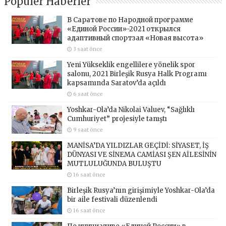
Popüler Haberler
В Саратове по Народной программе
«Единой России»-2021 открылся
адаптивный спортзал «Новая высота»
3 saat önce
Yeni Yükseklik engellilere yönelik spor
salonu, 2021 Birleşik Rusya Halk Programı
kapsamında Saratov’da açıldı
6 saat önce
Yoshkar-Ola’da Nikolai Valuev, “Sağlıklı
Cumhuriyet” projesiyle tanıştı
9 saat önce
MANİSA’DA YILDIZLAR GEÇİDİ: SİYASET, İŞ
DÜNYASI VE SİNEMA CAMİASI ŞEN AİLESİNİN
MUTLULUĞUNDA BULUŞTU
16 saat önce
Birleşik Rusya’nın girişimiyle Yoshkar-Ola’da
bir aile festivali düzenlendi
16 saat önce