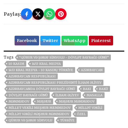
Paylaş:
Facebook
Twitter
WhatsApp
Pinterest
Tags
“QÜRUR VƏ ŞƏRƏF SIMVOLU - DÖVLƏT BAYRAĞI GÜNÜ”
10 KASIM
1453 KRAL MEDYA
1453 KRAL MEDYA - 10 KASIM/ TÜRKIYE
AZƏRBAYCAN
AZƏRBAYCAN RESPUBLIKASI
AZƏRBAYCAN RESPUBLIKASI PREZIDENTI İLHAM ƏLIYEV
AZƏRBAYCANDA DÖVLƏT BAYRAĞI GÜNÜ
BAKI
BAKÜ
DÖVLƏT BAYRAĞI GÜNÜ
İLHAM ƏLIYEV
MASALLA
MƏMMƏDOV
MƏŞHUR
MƏŞHUR MƏMMƏDOV
MILLET VEKILI MEŞHUR MEMMEDOV
MILLƏT VƏKILI
MILLƏT VƏKILI MƏŞHUR MƏMMƏDOV
ÖZEL
QÜRUR VƏ ŞƏRƏF SIMVOLU
TÜRKİYE