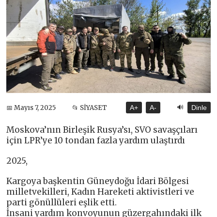
🔊
📅 Mayıs 7, 2025
📂 SİYASET
A+
A-
Dinle
Moskova’nın Birleşik Rusya’sı, SVO savaşçıları
için LPR’ye 10 tondan fazla yardım ulaştırdı
2025,
Kargoya başkentin Güneydoğu İdari Bölgesi
milletvekilleri, Kadın Hareketi aktivistleri ve
parti gönüllüleri eşlik etti.
İnsani yardım konvoyunun güzergahındaki ilk