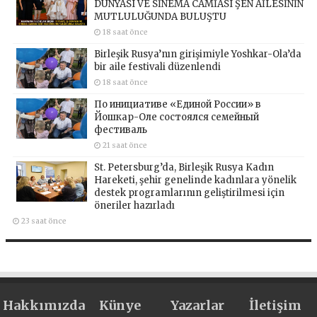
DÜNYASI VE SİNEMA CAMİASI ŞEN AİLESİNİN
MUTLULUĞUNDA BULUŞTU
18 saat önce
Birleşik Rusya’nın girişimiyle Yoshkar-Ola’da
bir aile festivali düzenlendi
18 saat önce
По инициативе «Единой России» в
Йошкар-Оле состоялся семейный
фестиваль
21 saat önce
St. Petersburg’da, Birleşik Rusya Kadın
Hareketi, şehir genelinde kadınlara yönelik
destek programlarının geliştirilmesi için
öneriler hazırladı
23 saat önce
Hakkımızda
Künye
Yazarlar
İletişim