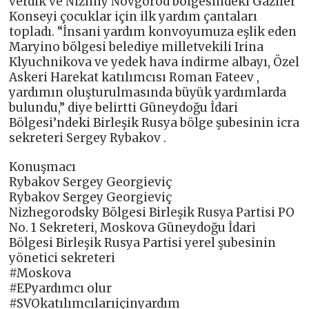
verdik ve Nizhny Novgorod bölgesindeki Gaziler
Konseyi çocuklar için ilk yardım çantaları
topladı. “İnsani yardım konvoyumuza eşlik eden
Maryino bölgesi belediye milletvekili Irina
Klyuchnikova ve yedek hava indirme albayı, Özel
Askeri Harekat katılımcısı Roman Fateev ,
yardımın oluşturulmasında büyük yardımlarda
bulundu,” diye belirtti Güneydoğu İdari
Bölgesi’ndeki Birleşik Rusya bölge şubesinin icra
sekreteri Sergey Rybakov .
Konuşmacı
Rybakov Sergey Georgieviç
Rybakov Sergey Georgieviç
Nizhegorodsky Bölgesi Birleşik Rusya Partisi PO
No. 1 Sekreteri, Moskova Güneydoğu İdari
Bölgesi Birleşik Rusya Partisi yerel şubesinin
yönetici sekreteri
#Moskova
#EPyardımcı olur
#SVOkatılımcılarıiçinyardım