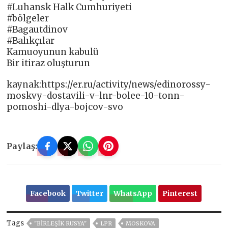
#Luhansk Halk Cumhuriyeti
#bölgeler
#Bagautdinov
#Balıkçılar
Kamuoyunun kabulü
Bir itiraz oluşturun
kaynak:https://er.ru/activity/news/edinorossy-
moskvy-dostavili-v-lnr-bolee-10-tonn-
pomoshi-dlya-bojcov-svo
Paylaş:
Facebook
Twitter
WhatsApp
Pinterest
Tags
"BIRLEŞIK RUSYA"
LPR
MOSKOVA