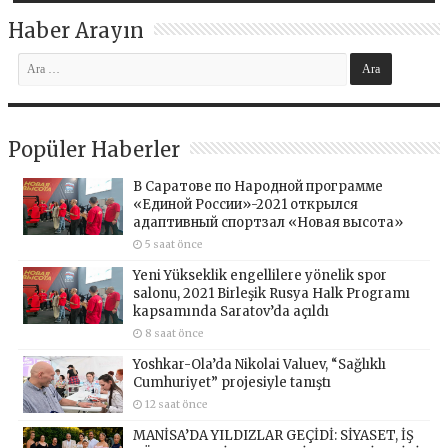
Haber Arayın
Popüler Haberler
В Саратове по Народной программе
«Единой России»-2021 открылся
адаптивный спортзал «Новая высота»
5 saat önce
Yeni Yükseklik engellilere yönelik spor
salonu, 2021 Birleşik Rusya Halk Programı
kapsamında Saratov’da açıldı
8 saat önce
Yoshkar-Ola’da Nikolai Valuev, “Sağlıklı
Cumhuriyet” projesiyle tanıştı
12 saat önce
MANİSA’DA YILDIZLAR GEÇİDİ: SİYASET, İŞ