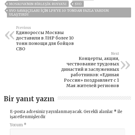
MOSKOVA'NIN BIRLEŞIK RUSYA'SI
SVO
SVO SAVAŞÇILARI IÇIN LPR'YE 10 TONDAN FAZLA YARDIM
ULAŞTIRDI
Previous
Единороссы Москвы
доставили в ЛНР более 10
тонн помощи для бойцов
СВО
Next
Концерты, акции,
чествование трудовых
династий и заслуженных
работников: «Единая
Россия» поздравляет с 1
Мая жителей регионов
Bir yanıt yazın
E-posta adresiniz yayınlanmayacak.
Gerekli alanlar
*
ile
işaretlenmişlerdir
Yorum
*