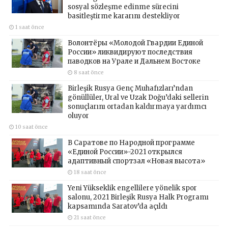
sosyal sözleşme edinme sürecini
basitleştirme kararını destekliyor
1 saat önce
Волонтёры «Молодой Гвардии Единой
России» ликвидируют последствия
паводков на Урале и Дальнем Востоке
8 saat önce
Birleşik Rusya Genç Muhafızları’ndan
gönüllüler, Ural ve Uzak Doğu’daki sellerin
sonuçlarını ortadan kaldırmaya yardımcı
oluyor
10 saat önce
В Саратове по Народной программе
«Единой России»-2021 открылся
адаптивный спортзал «Новая высота»
18 saat önce
Yeni Yükseklik engellilere yönelik spor
salonu, 2021 Birleşik Rusya Halk Programı
kapsamında Saratov’da açıldı
21 saat önce