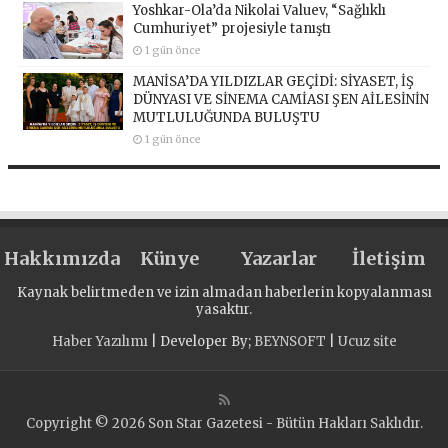
Yoshkar-Ola’da Nikolai Valuev, “Sağlıklı
Cumhuriyet” projesiyle tanıştı
1 gün önce
MANİSA’DA YILDIZLAR GEÇİDİ: SİYASET, İŞ
DÜNYASI VE SİNEMA CAMİASI ŞEN AİLESİNİN
MUTLULUĞUNDA BULUŞTU
1 gün önce
Hakkımızda
Künye
Yazarlar
İletişim
Kaynak belirtmeden ve izin almadan haberlerin kopyalanması
yasaktır.
Haber Yazılımı
| Developer By;
BEYNSOFT
|
Ucuz site
Copyright © 2026 Son Star Gazetesi - Bütün Hakları Saklıdır.