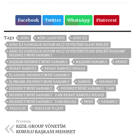
Facebook
Twitter
WhatsApp
Pinterest
Tags
AĞRI
AĞRI GAZETESİ
AĞRI ILI
AĞRI İLI DAMIZLIK KOYUN KEÇI YETIŞTIRICILERI BIRLIĞI
AĞRI İLI DAMIZLIK KOYUN KEÇI YETIŞTIRICILERI BIRLIĞI BAŞKANI
MEHMET NURI SAMANCI
BAŞKAN MEHMET NURI SAMANCI
BAŞKAN SAMANCI
BERAT
BERAT KANDILI
BERAT KANDİLİ MESAJI
IŞ ADAMI MEHMET NURI SAMANCI
IŞ INSANI MEHMET NURI SAMANCI
KANDIL
MEHMET
MEHMET NURİ SAMANCI
MEHMET NURİ SAMANCI `DAN
MEHMET NURİ SAMANCI `DAN BERAT KANDİLİ MESAJI
MEHMET NURİ SAMANCI `DAN MESAJI
NURI
SAMANCI
TAŞLIÇAY
TAŞLIÇAY ILÇESI
Previous
KIZIL GROUP YÖNETİM
KURULU BAŞKANI MEHMET