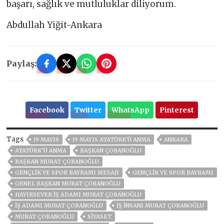
başarı, sağlık ve mutluluklar diliyorum.
Abdullah Yiğit-Ankara
Paylaş:
Facebook
Twitter
WhatsApp
Pinterest
Tags
19 MAYIS
19 MAYIS ATATÜRK'Ü ANMA
ANKARA
ATATÜRK’Ü ANMA
BAŞKAN ÇOBANOĞLU
BAŞKAN MURAT ÇOBANOĞLU
GENÇLİK VE SPOR BAYRAMI MESAJI
GENÇLIK VE SPOR BAYRAMI
GENEL BAŞKAN MURAT ÇOBANOĞLU
HAYIRSEVER IŞ ADAMI MURAT ÇOBANOĞLU
IŞ ADAMI MURAT ÇOBANOĞLU
IŞ INSANI MURAT ÇOBANOĞLU
MURAT ÇOBANOĞLU
SİYASET