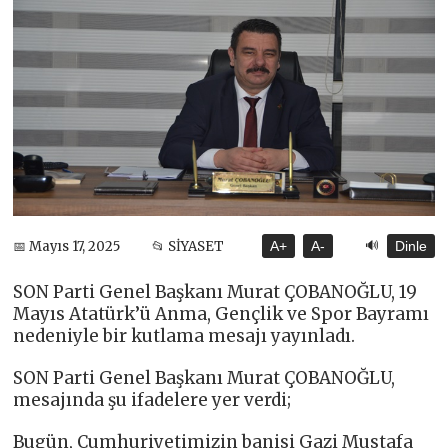
🔊
📅 Mayıs 17, 2025
📂 SİYASET
A+
A-
Dinle
SON Parti Genel Başkanı Murat ÇOBANOĞLU, 19
Mayıs Atatürk’ü Anma, Gençlik ve Spor Bayramı
nedeniyle bir kutlama mesajı yayınladı.
SON Parti Genel Başkanı Murat ÇOBANOĞLU,
mesajında şu ifadelere yer verdi;
Bugün, Cumhuriyetimizin banisi Gazi Mustafa