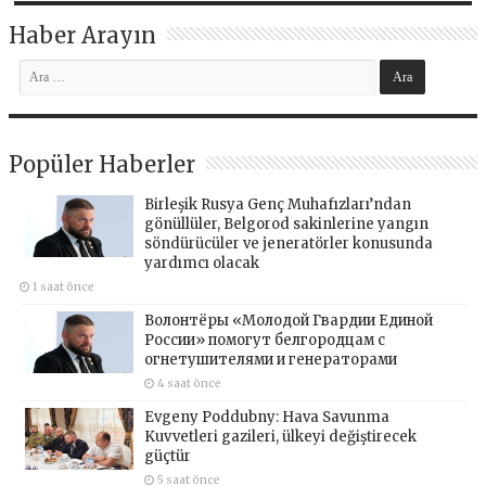
Haber Arayın
Popüler Haberler
Birleşik Rusya Genç Muhafızları’ndan
gönüllüler, Belgorod sakinlerine yangın
söndürücüler ve jeneratörler konusunda
yardımcı olacak
1 saat önce
Волонтёры «Молодой Гвардии Единой
России» помогут белгородцам с
огнетушителями и генераторами
4 saat önce
Evgeny Poddubny: Hava Savunma
Kuvvetleri gazileri, ülkeyi değiştirecek
güçtür
5 saat önce