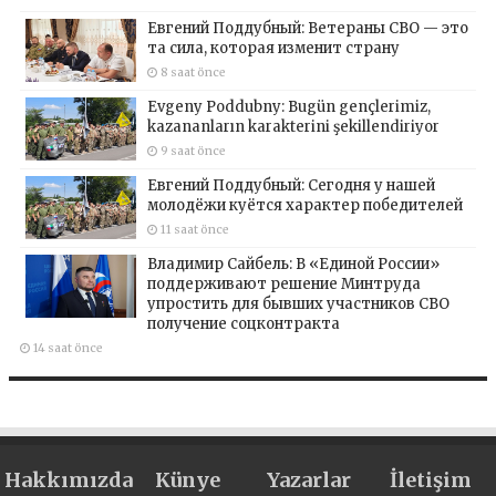
Евгений Поддубный: Ветераны СВО — это
та сила, которая изменит страну
8 saat önce
Evgeny Poddubny: Bugün gençlerimiz,
kazananların karakterini şekillendiriyor
9 saat önce
Евгений Поддубный: Сегодня у нашей
молодёжи куётся характер победителей
11 saat önce
Владимир Сайбель: В «Единой России»
поддерживают решение Минтруда
упростить для бывших участников СВО
получение соцконтракта
14 saat önce
Hakkımızda
Künye
Yazarlar
İletişim